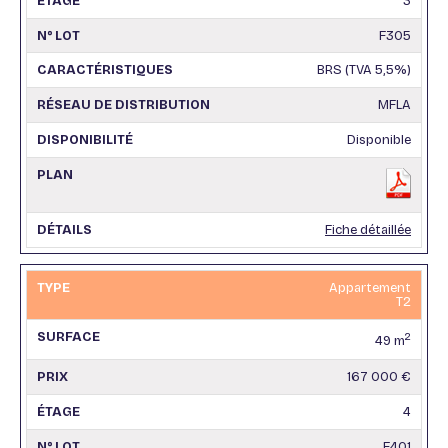
3
F305
BRS (TVA 5,5%)
MFLA
Disponible
Fiche détaillée
Appartement
T2
2
49 m
167 000 €
4
F401