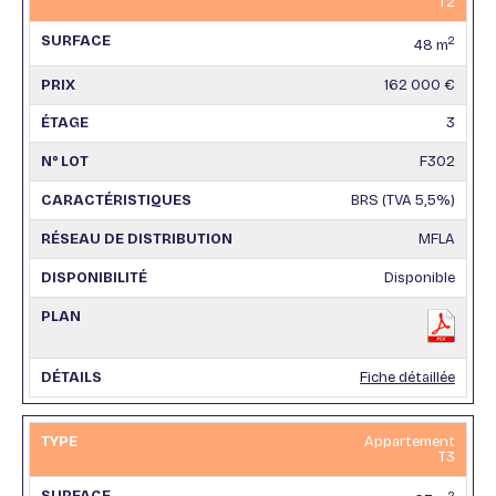
T2
2
48 m
162 000 €
3
F302
BRS (TVA 5,5%)
MFLA
Disponible
Fiche détaillée
Appartement
T3
2