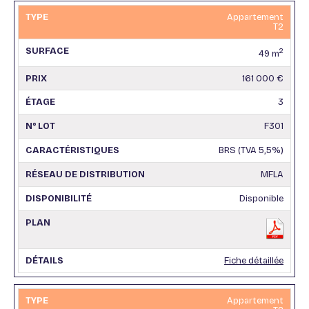
Appartement
T2
2
49 m
161 000 €
3
F301
BRS (TVA 5,5%)
MFLA
Disponible
Fiche détaillée
Appartement