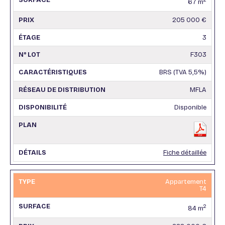
67 m
205 000 €
3
F303
BRS (TVA 5,5%)
MFLA
Disponible
Fiche détaillée
Appartement
T4
2
84 m