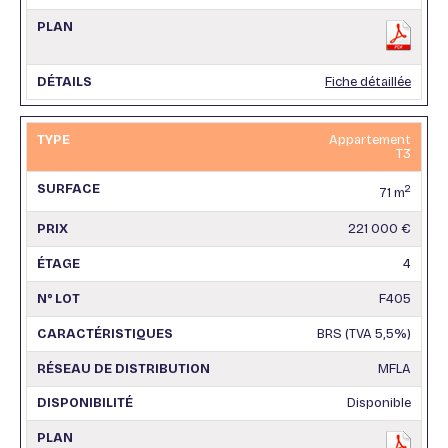
Fiche détaillée
Appartement
T3
2
71 m
221 000 €
4
F405
BRS (TVA 5,5%)
MFLA
Disponible