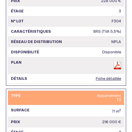
228 000 €
3
F304
BRS (TVA 5,5%)
MFLA
Disponible
Fiche détaillée
Appartement
T3
2
71 m
216 000 €