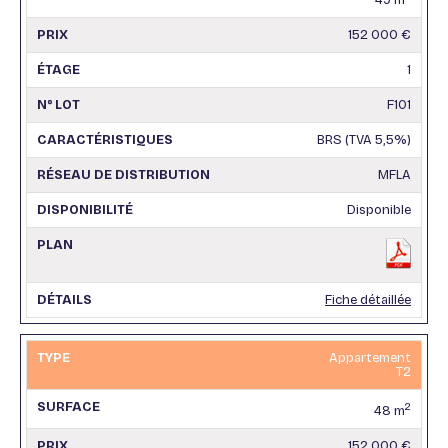
49 m
152 000 €
1
F101
BRS (TVA 5,5%)
MFLA
Disponible
Fiche détaillée
Appartement
T2
2
48 m
152 000 €