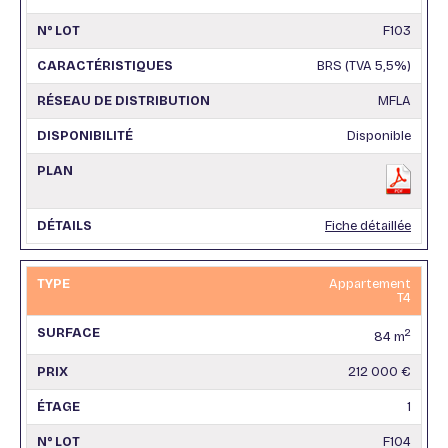
F103
BRS (TVA 5,5%)
MFLA
Disponible
Fiche détaillée
Appartement
T4
2
84 m
212 000 €
1
F104