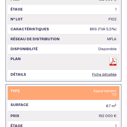
1
F102
BRS (TVA 5,5%)
MFLA
Disponible
Fiche détaillée
Appartement
T3
2
67 m
192 000 €
1