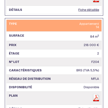
Fiche détaillée
Appartement
T4
2
84 m
218 000 €
2
F204
BRS (TVA 5,5%)
MFLA
Disponible