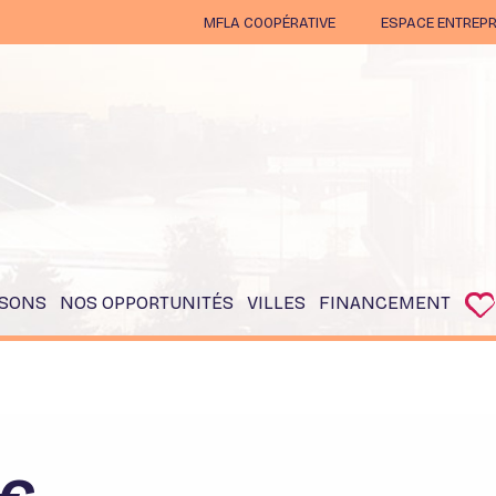
MFLA COOPÉRATIVE
ESPACE ENTREPR
Qui sommes-nous ?
Appels d'offre
Actualités
L'essentiel, en 1
minute
Accession abordable
Accession solidaire
Nos références
SONS
NOS OPPORTUNITÉS
VILLES
FINANCEMENT
Lancements
Couéron
Calculer votre prêt
Nos prochains lancements
Grandchamps Des
Accession Sociale
Fontaines
Coopérative
Disponibilité immédiate
La Chapelle sur Erdre
Accession abordable
Nantes
Accession solidaire
Orvault