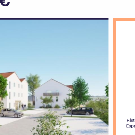
 €
Prefailles
Rezé
Saint Julien de Concelles
Saint Herblain
Thouare sur Loire
Treillières
Règ
Espa