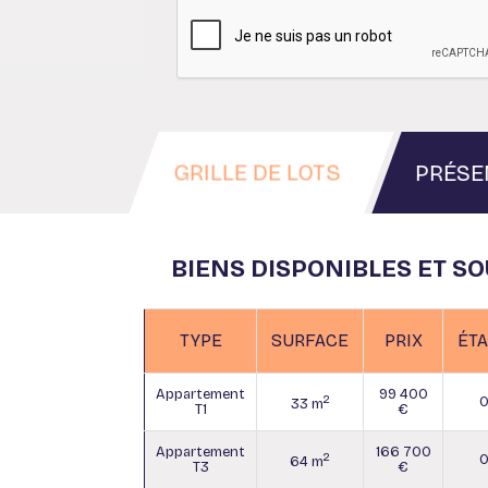
GRILLE DE LOTS
PRÉSE
BIENS DISPONIBLES ET S
TYPE
SURFACE
PRIX
ÉT
Appartement
99 400
2
33 m
T1
€
Appartement
166 700
2
64 m
T3
€