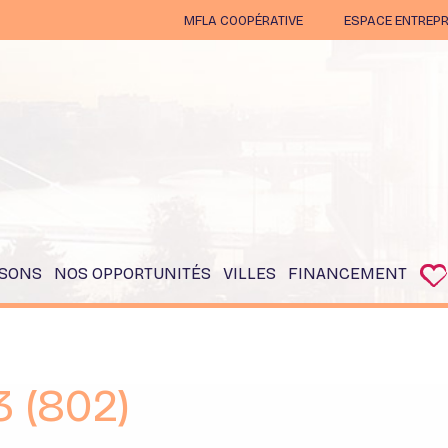
MFLA COOPÉRATIVE
ESPACE ENTREPR
Qui sommes-nous ?
Appels d'offre
Actualités
L'essentiel, en 1
minute
Accession abordable
Accession solidaire
Nos références
SONS
NOS OPPORTUNITÉS
VILLES
FINANCEMENT
Lancements
Couéron
Calculer votre prêt
Nos prochains lancements
Grandchamps Des
Accession Sociale
Fontaines
Coopérative
Disponibilité immédiate
La Chapelle sur Erdre
Accession abordable
 (802)
Nantes
Accession solidaire
Orvault