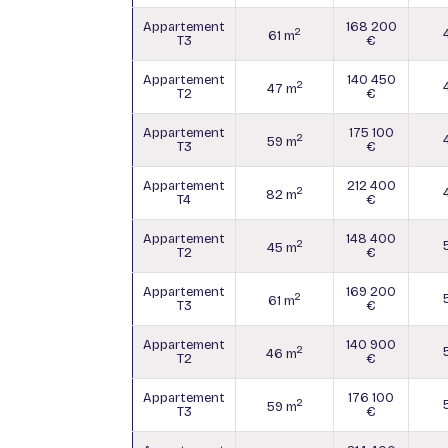
Appartement
168 200
2
61 m
T3
€
Appartement
140 450
2
47 m
T2
€
Appartement
175 100
2
59 m
T3
€
Appartement
212 400
2
82 m
T4
€
Appartement
148 400
2
45 m
T2
€
Appartement
169 200
2
61 m
T3
€
Appartement
140 900
2
46 m
T2
€
Appartement
176 100
2
59 m
T3
€