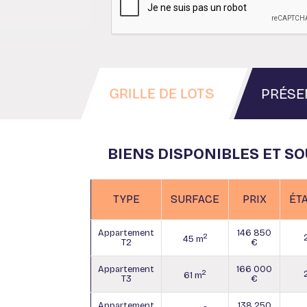
GRILLE DE LOTS
PRÉSE
BIENS DISPONIBLES ET S
TYPE
SURFACE
PRIX
ÉT
Appartement
146 850
2
45 m
T2
€
Appartement
166 000
2
61 m
T3
€
Appartement
138 250