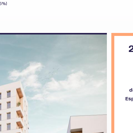
Prefailles
,5%)
Rezé
Saint Julien de Concelles
Saint Herblain
Thouare sur Loire
Treillières
d
Es