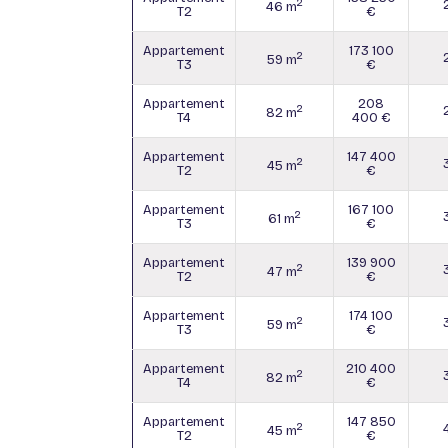
2
46 m
T2
€
Appartement
173 100
2
59 m
T3
€
Appartement
208
2
82 m
T4
400 €
Appartement
147 400
2
45 m
T2
€
Appartement
167 100
2
61 m
T3
€
Appartement
139 900
2
47 m
T2
€
Appartement
174 100
2
59 m
T3
€
Appartement
210 400
2
82 m
T4
€
Appartement
147 850
2
45 m
T2
€