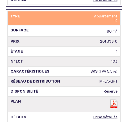
Appartement
T3
2
66 m
201 393 €
1
103
BRS (TVA 5,5%)
MFLA-GHT
Réservé
Fiche détaillée