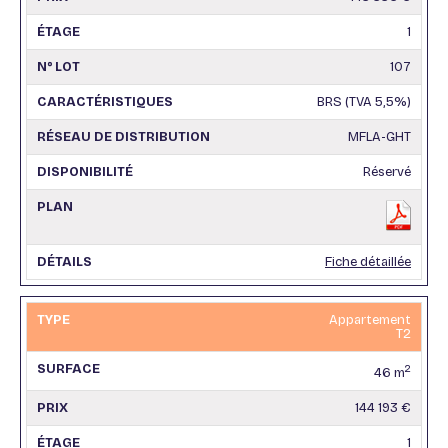
1
107
BRS (TVA 5,5%)
MFLA-GHT
Réservé
Fiche détaillée
Appartement
T2
2
46 m
144 193 €
1