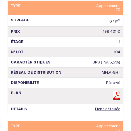
Appartement
T3
2
67 m
198 401 €
1
104
BRS (TVA 5,5%)
MFLA-GHT
Réservé
Fiche détaillée
Appartement
T3