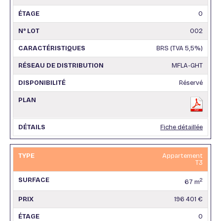
0
002
BRS (TVA 5,5%)
MFLA-GHT
Réservé
Fiche détaillée
Appartement
T3
2
67 m
196 401 €
0