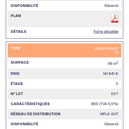
Réservé
Fiche détaillée
Appartement
T2
2
46 m
141 641 €
0
007
BRS (TVA 5,5%)
MFLA-GHT
Réservé