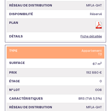
MFLA-GHT
Réservé
Fiche détaillée
Appartement
T3
2
67 m
192 880 €
0
006
BRS (TVA 5,5%)
MFLA-GHT