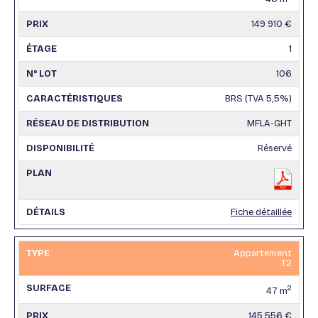
149 910 €
1
106
BRS (TVA 5,5%)
MFLA-GHT
Réservé
Fiche détaillée
Appartement
T2
2
47 m
145 556 €