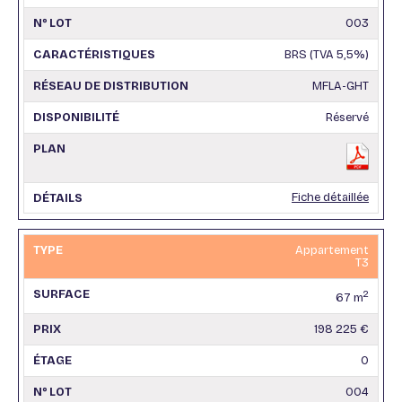
003
BRS (TVA 5,5%)
MFLA-GHT
Réservé
Fiche détaillée
Appartement
T3
2
67 m
198 225 €
0
004