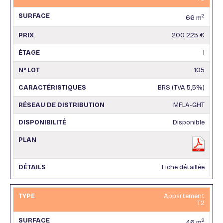
2
66 m
200 225 €
1
105
BRS (TVA 5,5%)
MFLA-GHT
Disponible
Fiche détaillée
Appartement
T2
2
46 m