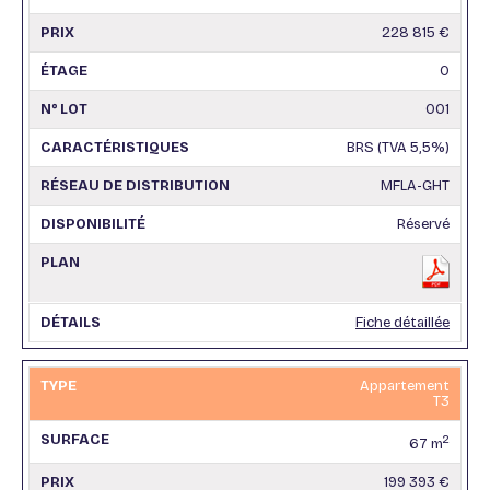
228 815 €
0
001
BRS (TVA 5,5%)
MFLA-GHT
Réservé
Fiche détaillée
Appartement
T3
2
67 m
199 393 €