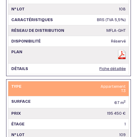
108
BRS (TVA 5,5%)
MFLA-GHT
Réservé
Fiche détaillée
Appartement
T3
2
67 m
195 450 €
1
109