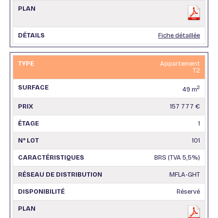
Fiche détaillée
Appartement
T2
2
49 m
157 777 €
1
101
BRS (TVA 5,5%)
MFLA-GHT
Réservé